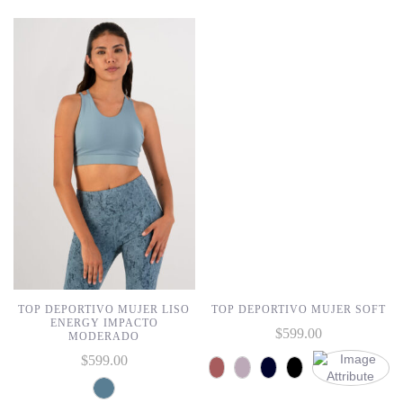
TOP DEPORTIVO MUJER LISO
TOP DEPORTIVO MUJER SOFT
ENERGY IMPACTO
$
599.00
MODERADO
$
599.00