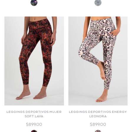
LEGGINGS DEPORTIVOS MUJER
LEGGINGS DEPORTIVOS ENERGY
SOFT LAVA
LEONORA
$
899.00
$
899.00