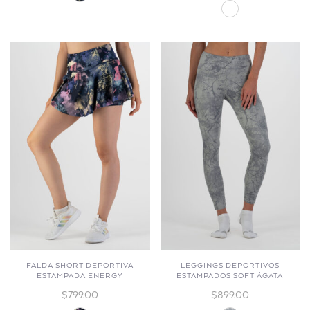
FALDA SHORT DEPORTIVA
LEGGINGS DEPORTIVOS
ESTAMPADA ENERGY
ESTAMPADOS SOFT ÁGATA
$
799.00
$
899.00