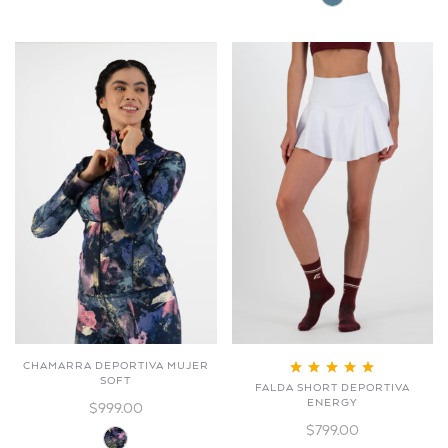
CHAMARRA DEPORTIVA MUJER
SOFT
Valorado en
FALDA SHORT DEPORTIVA
5.00
de 5
ENERGY
$
999.00
$
799.00