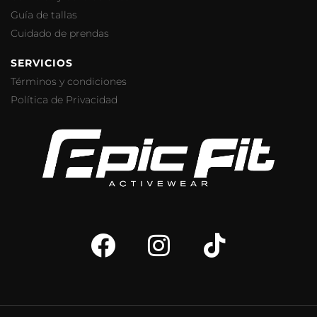
Guía de tallas
Cuidado de prendas
SERVICIOS
Términos y condiciones
Política de Privacidad