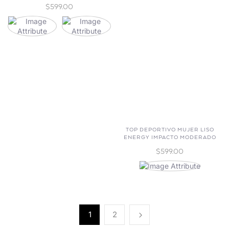
$
599.00
TOP DEPORTIVO MUJER LISO
ENERGY IMPACTO MODERADO
$
599.00
1
2