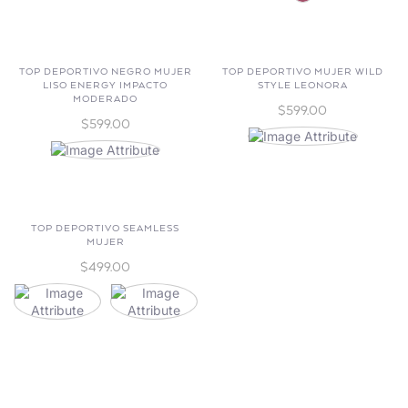
TOP DEPORTIVO NEGRO MUJER
TOP DEPORTIVO MUJER WILD
LISO ENERGY IMPACTO
STYLE LEONORA
MODERADO
$
599.00
$
599.00
TOP DEPORTIVO SEAMLESS
MUJER
$
499.00